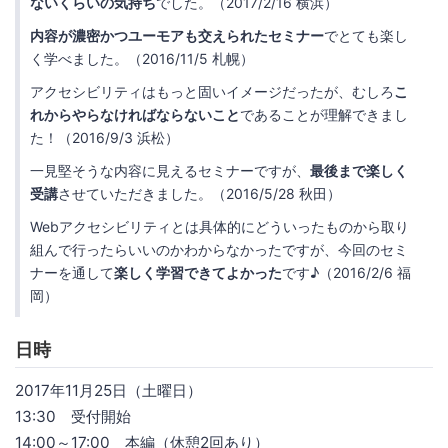
ないくらいの気持ち
でした。（2017/2/16 横浜）
内容が濃密かつユーモアも交えられたセミナー
でとても楽し
く学べました。（2016/11/5 札幌）
アクセシビリティはもっと固いイメージだったが、むしろ
こ
れからやらなければならないこと
であることが理解できまし
た！（2016/9/3 浜松）
一見堅そうな内容に見えるセミナーですが、
最後まで楽しく
受講
させていただきました。（2016/5/28 秋田）
Webアクセシビリティとは具体的にどういったものから取り
組んで行ったらいいのかわからなかったですが、今回のセミ
ナーを通して
楽しく学習できてよかった
です♪（2016/2/6 福
岡）
日時
2017年11月25日（土曜日）
13:30 受付開始
14:00～17:00 本編（休憩2回あり）