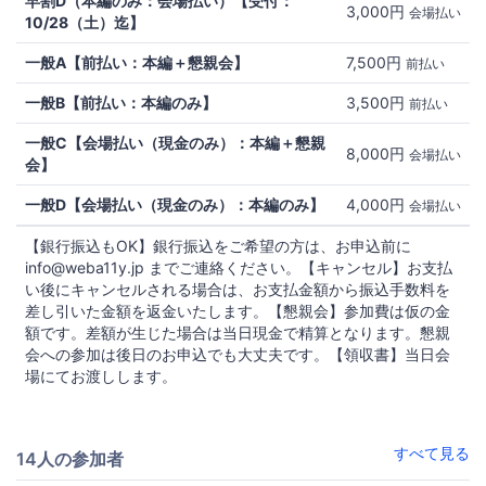
早割D（本編のみ：会場払い）【受付：
3,000円
会場払い
10/28（土）迄】
一般A【前払い：本編＋懇親会】
7,500円
前払い
一般B【前払い：本編のみ】
3,500円
前払い
一般C【会場払い（現金のみ）：本編＋懇親
8,000円
会場払い
会】
一般D【会場払い（現金のみ）：本編のみ】
4,000円
会場払い
【銀行振込もOK】銀行振込をご希望の方は、お申込前に
info@weba11y.jp までご連絡ください。【キャンセル】お支払
い後にキャンセルされる場合は、お支払金額から振込手数料を
差し引いた金額を返金いたします。【懇親会】参加費は仮の金
額です。差額が生じた場合は当日現金で精算となります。懇親
会への参加は後日のお申込でも大丈夫です。【領収書】当日会
場にてお渡しします。
すべて見る
14人の参加者