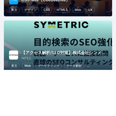
東京
デザイン
CSS
HTML5
Web
UX
【アクセス解析/SEO対策】株式会社シンメトリック
1472人
東京
Web
マーケティング
データ解析
SEO（検索エンジ
ウェブ解析士協会 WACA【公式】
19438人